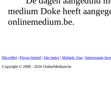
De dagen aangeduid me
medium Doke heeft aangegev
onlinemedium.be.
MicroBel
|
Privacybeleid
|
Site index
|
Mobiele App
|
Interessante bro
Copyright © 2008 - 2026 OnlineMedium.be