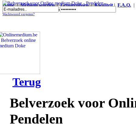
Home
|
Medium worden
|
Getuigenissen
|
Kwaliteit
|
F.A.Q.
Belverzoek voor Online medium Doke - Pendelen
Wachtwoord vergeten?
Terug
Belverzoek voor Onl
Pendelen