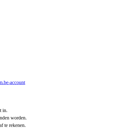
m.be-account
 in.
zonden worden.
af te rekenen.