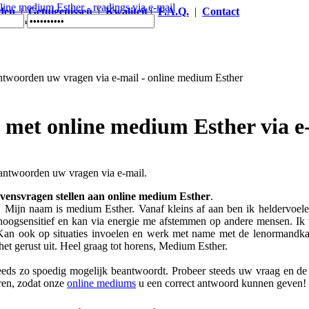
den
|
Getuigenissen
|
Kwaliteit
|
F.A.Q.
|
Contact
sther - readings via e-mail
 met online medium Esther via e
ntwoorden uw vragen via e-mail.
evensvragen stellen aan online medium Esther
.
. Mijn naam is medium Esther. Vanaf kleins af aan ben ik heldervoel
oogsensitief en kan via energie me afstemmen op andere mensen. Ik 
an ook op situaties invoelen en werk met name met de lenormandka
et gerust uit. Heel graag tot horens, Medium Esther.
ds zo spoedig mogelijk beantwoordt. Probeer steeds uw vraag en de s
ren, zodat onze
online mediums
u een correct antwoord kunnen geven!