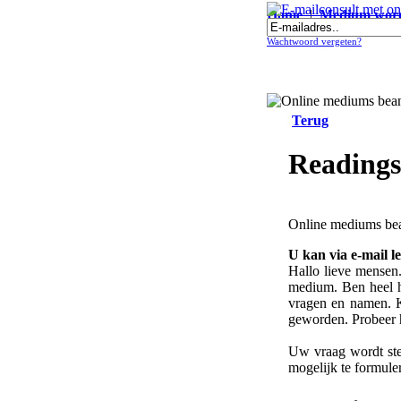
Home
|
Medium wor
E-mailconsult met online medium E
Wachtwoord vergeten?
Terug
Readings
Online mediums bea
U kan via e-mail l
Hallo lieve mensen
medium. Ben heel h
vragen en namen. K
geworden. Probeer h
Uw vraag wordt stee
mogelijk te formule