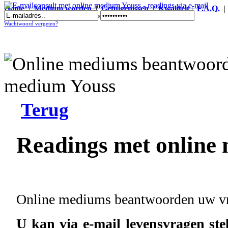
Home
|
Medium worden
|
Getuigenissen
|
Kwaliteit
|
F.A.Q.
E-mailconsult met online medium Youss - readings via e-mail
Wachtwoord vergeten?
Terug
Readings met online 
Online mediums beantwoorden uw vra
U kan via e-mail levensvragen st