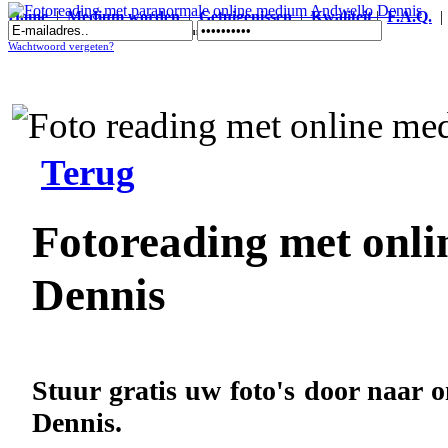
Home
|
Medium worden
|
Getuigenissen
|
Kwaliteit
|
F.A.Q.
Fotoreading met paranormale online medium Andwello Dennis
Wachtwoord vergeten?
Terug
Fotoreading met onl
Dennis
Stuur gratis uw foto's door naar
Dennis.