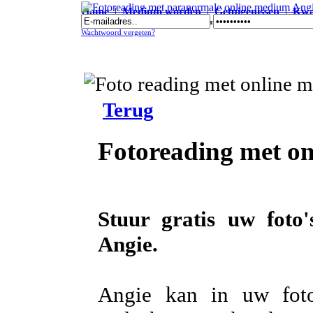
Home
|
Medium worden
|
Getuigenissen
|
Kwal
Fotoreading met paranormale online medium Angie
Wachtwoord vergeten?
Terug
Fotoreading met o
Stuur gratis uw foto
Angie.
Angie kan in uw foto's