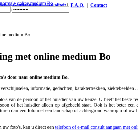
den
|
Getuigenissen
|
Kwaliteit
|
F.A.Q.
|
Contact
ine medium Bo
ing met online medium Bo
to's door naar online medium Bo.
 verschijnselen, informatie, gedachten, karaktertrekken, ziektebeelden 
to's van de persoon of het huisdier van uw keuze. U heeft het beste resu
oon of het huisdier alleen op afgebeeld staat. Ook is het beter een 
sturen dan een foto met een landschap of achtergrond waarop u of uw hu
 uw foto's, kan u direct een
telefoon of e-mail consult aangaan met o