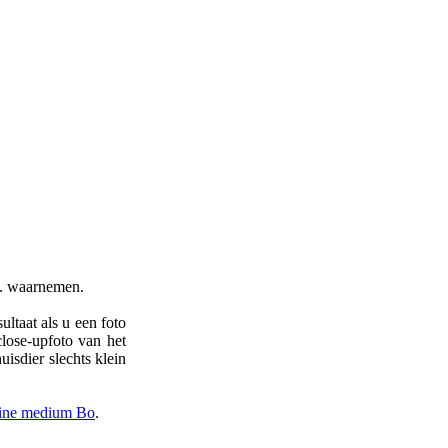
... waarnemen.
ltaat als u een foto
close-upfoto van het
isdier slechts klein
nline medium Bo
.