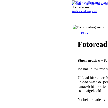
Home
|
Medium wor
Fotoreading met paranormale onl
Wachtwoord vergeten?
Terug
Fotoread
Stuur gratis uw fo
Bo kan in uw foto's
Upload hieronder fo
upload waar de pers
aangezicht door te 
staan afgebeeld.
Na het uploaden van