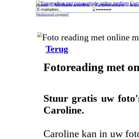
Home
|
Medium worden
|
Getuigenissen
|
Kwal
Fotoreading met paranormale online medium Caroline
Wachtwoord vergeten?
Terug
Fotoreading met o
Stuur gratis uw foto
Caroline.
Caroline kan in uw foto