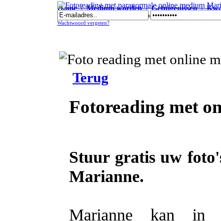
Home
|
Medium worden
|
Getuigenissen
|
Kwal
Fotoreading met paranormale online medium Marianne
Wachtwoord vergeten?
Terug
Fotoreading met o
Stuur gratis uw foto
Marianne.
Marianne kan in uw