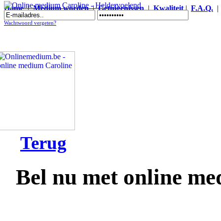
Home
|
Medium worden
|
Getuigenissen
|
Kwaliteit
|
F.A.Q.
Online medium Caroline - Heldervoelend
Wachtwoord vergeten?
Terug
Bel nu met online me