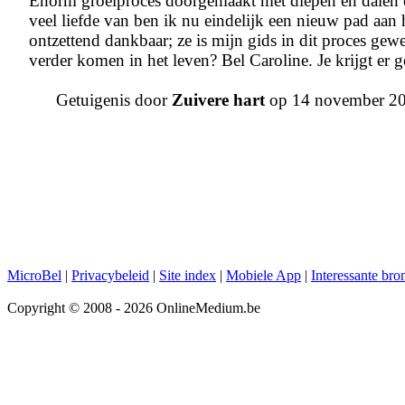
Enorm groeiproces doorgemaakt met diepen en dalen e
veel liefde van ben ik nu eindelijk een nieuw pad aan 
ontzettend dankbaar; ze is mijn gids in dit proces gew
verder komen in het leven? Bel Caroline. Je krijgt er g
Getuigenis door
Zuivere hart
op 14 november 2
MicroBel
|
Privacybeleid
|
Site index
|
Mobiele App
|
Interessante bro
Copyright © 2008 - 2026 OnlineMedium.be