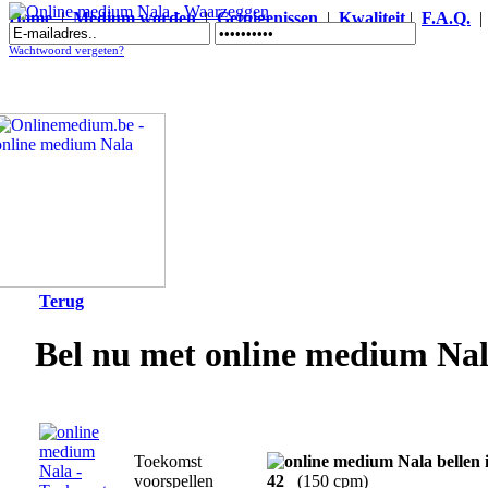
Home
|
Medium worden
|
Getuigenissen
|
Kwaliteit
|
F.A.Q.
Online medium Nala - Waarzeggen
Wachtwoord vergeten?
Terug
Bel nu met online medium Na
Toekomst
voorspellen
42
(150 cpm)