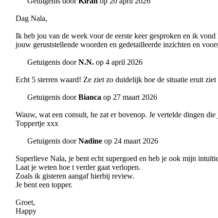
Getuigenis door
Kiran
op 20 april 2026
Dag Nala,
Ik heb jou van de week voor de eerste keer gesproken en ik vond 
jouw geruststellende woorden en gedetailleerde inzichten en voors
Getuigenis door
N.N.
op 4 april 2026
Echt 5 sterren waard! Ze ziet zo duidelijk hoe de situatie eruit zi
Getuigenis door
Bianca
op 27 maart 2026
Wauw, wat een consult, he zat er bovenop. Je vertelde dingen die j
Toppertje xxx
Getuigenis door
Nadine
op 24 maart 2026
Superlieve Nala, je bent echt supergoed en heb je ook mijn intuïti
Laat je weten hoe t verder gaat verlopen.
Zoals ik gisteren aangaf hierbij review.
Je bent een topper.
Groet,
Happy