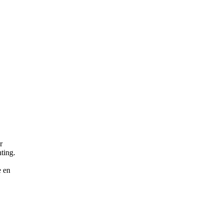
r
hting.
e en