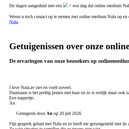
De dagen aangeduid met een
= een dag dat online medium Nal
Wenst u toch contact op te nemen met online medium Nala op en
Nala
.
Getuigenissen over onze onli
De ervaringen van onze bezoekers op onlinemediu
I love Nala,ze ziet en voelt zoveel.
Daarnaast is het prettig praten met haar en ze is eerlijk maar ook
Een toppertje.
An
Getuigenis door
An
op 20 juli 2026
Fijn gesprek gehad met Nala en ze heeft me gerustgesteld met de
Ze wist situaties te vertellen die ze tevens niet wist.