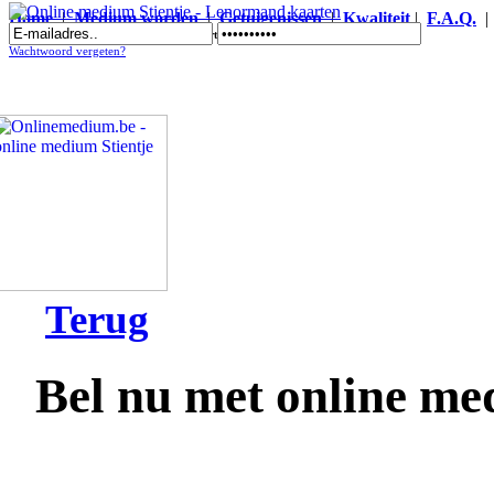
Home
|
Medium worden
|
Getuigenissen
|
Kwaliteit
|
F.A.Q.
Online medium Stientje - Lenormand kaarten
Wachtwoord vergeten?
Terug
Bel nu met online me