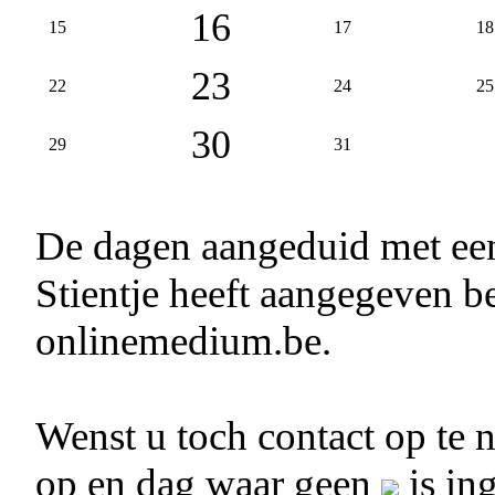
16
15
17
18
23
22
24
25
30
29
31
De dagen aangeduid met e
Stientje heeft aangegeven be
onlinemedium.be.
Wenst u toch contact op te
op en dag waar geen
is in