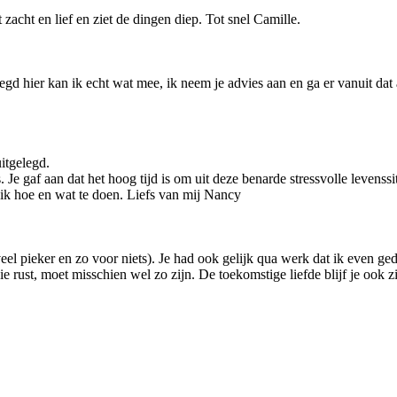
zacht en lief en ziet de dingen diep. Tot snel Camille.
legd hier kan ik echt wat mee, ik neem je advies aan en ga er vanuit da
uitgelegd.
e gaf aan dat het hoog tijd is om uit deze benarde stressvolle levenssit
 ik hoe en wat te doen. Liefs van mij Nancy
te veel pieker en zo voor niets). Je had ook gelijk qua werk dat ik even 
e rust, moet misschien wel zo zijn. De toekomstige liefde blijf je ook z