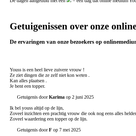
De dagen aangeduid met een
= een dag dat online medium You
Getuigenissen over onze onli
De ervaringen van onze bezoekers op onlinemediu
Youss is een heel lieve zuivere vrouw !
Ze ziet dingen die ze zelf niet kon weten .
Kan alles plaatsen .
Je bent een topper.
Getuigenis door
Karima
op 2 juni 2025
Ik bel youss altijd op de lijn,
Zoveel inzichten een prachtig vrouw die ook nog eens alles helder
Zoveel waardering een topper op de lijn.
Getuigenis door
F
op 7 mei 2025