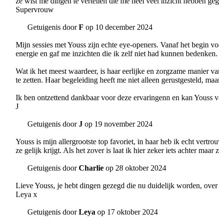
ze wist me dingen te vertellen die me heel veel inzicht hebben ge
Supervrouw
Getuigenis door
F
op 10 december 2024
Mijn sessies met Youss zijn echte eye-openers. Vanaf het begin 
energie en gaf me inzichten die ik zelf niet had kunnen bedenken. 
Wat ik het meest waardeer, is haar eerlijke en zorgzame manier va
te zetten. Haar begeleiding heeft me niet alleen gerustgesteld, m
Ik ben ontzettend dankbaar voor deze ervaringenn en kan Youss va
J
Getuigenis door
J
op 19 november 2024
Youss is mijn allergrootste top favoriet, in haar heb ik echt ver
ze gelijk krijgt. Als het zover is laat ik hier zeker iets achter maar z
Getuigenis door
Charlie
op 28 oktober 2024
Lieve Youss, je hebt dingen gezegd die nu duidelijk worden, over 
Leya x
Getuigenis door
Leya
op 17 oktober 2024