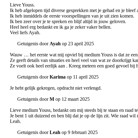
Lieve Youss.
Ik heb afgelopen tijd diverse gesprekken met je gehad en je bleef al
Ik heb inmiddels de eerste voorspellingen van je uit zien komen.
Ik ben zeer over je te spreken en blijf altijd in jouw geloven.
Heel heel erg bedankt en ik ga je zeker vaker bellen.
Veel liefs Ayah.
Getuigenis door
Ayah
op 23 april 2025
Wauw … het eerste wat mij opviel bij medium Youss is dat ze een he
Ze geeft details van situaties en heel veel van wat ze doorkrijgt ka
Ze voelt ook heel eerlijk aan . Kreeg meteen een goed gevoel bij ha
Getuigenis door
Karima
op 11 april 2025
Je hebt gelijk gekregen, opdracht niet verlengd.
Getuigenis door
M
op 12 maart 2025
Lieve medium Youss, bedankt om mij steeds bij te staan en raad t
Je bent 1 uit duizend en ben blij dat je op de lijn zit. Wie raad 
Leah.
Getuigenis door
Leah
op 9 februari 2025