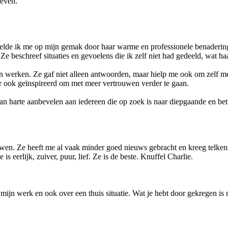
geven.
voelde ik me op mijn gemak door haar warme en professionele benaderin
Ze beschreef situaties en gevoelens die ik zelf niet had gedeeld, wat ha
n werken. Ze gaf niet alleen antwoorden, maar hielp me ook om zelf meer
aar ook geïnspireerd om met meer vertrouwen verder te gaan.
n harte aanbevelen aan iedereen die op zoek is naar diepgaande en bet
trouwen. Ze heeft me al vaak minder goed nieuws gebracht en kreeg telke
e is eerlijk, zuiver, puur, lief. Ze is de beste. Knuffel Charlie.
mijn werk en ook over een thuis situatie. Wat je hebt door gekregen is