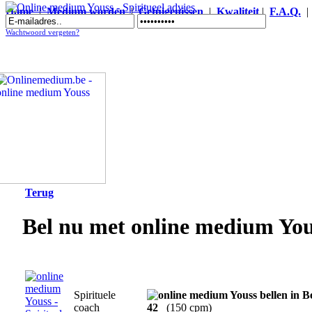
Home
|
Medium worden
|
Getuigenissen
|
Kwaliteit
|
F.A.Q.
Online medium Youss - Spiritueel advies
Wachtwoord vergeten?
Terug
Bel nu met online medium You
Spirituele
coach
42
(150 cpm)