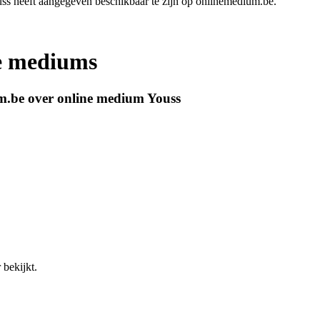
ss heeft aangegeven beschikbaar te zijn op onlinemedium.be.
ne mediums
m.be over online medium Youss
 bekijkt.