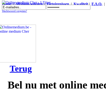
Home
|
Medium worden
|
Getuigenissen
|
Kwaliteit
|
F.A.Q.
Online medium Cher - I-Tjing
Wachtwoord vergeten?
Terug
Bel nu met online m