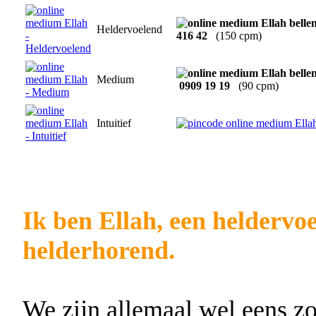
Heldervoelend
416 42
(150 cpm)
Medium
0909 19 19
(90 cpm)
Intuitief
Ik ben Ellah, een heldervo
helderhorend.
We zijn allemaal wel eens z