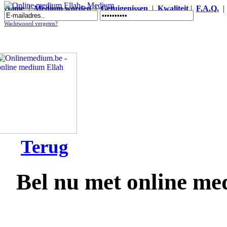
Home
|
Medium worden
|
Getuigenissen
|
Kwaliteit
|
F.A.Q.
Online medium Ellah - Medium
Wachtwoord vergeten?
Terug
Bel nu met online me