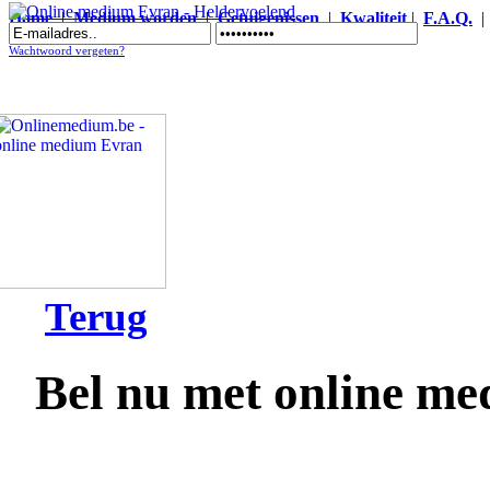
Home
|
Medium worden
|
Getuigenissen
|
Kwaliteit
|
F.A.Q.
Online medium Evran - Heldervoelend
Wachtwoord vergeten?
Terug
Bel nu met online m