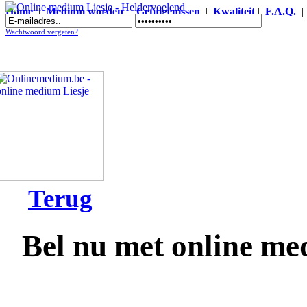
Home
|
Medium worden
|
Getuigenissen
|
Kwaliteit
|
F.A.Q.
Online medium Liesje - Heldervoelend
Wachtwoord vergeten?
Terug
Bel nu met online me