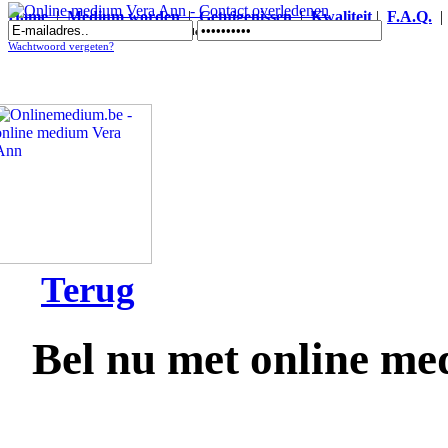
Home
|
Medium worden
|
Getuigenissen
|
Kwaliteit
|
F.A.Q.
Online medium Vera Ann - Contact overledenen
Wachtwoord vergeten?
Terug
Bel nu met online m