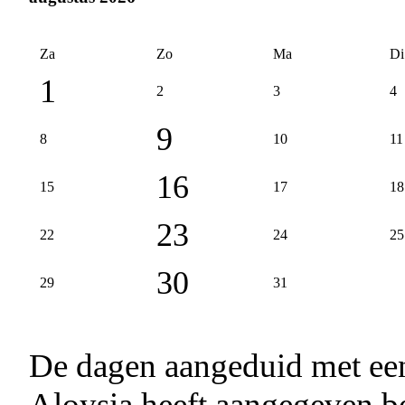
Za
Zo
Ma
Di
1
2
3
4
9
8
10
11
16
15
17
18
23
22
24
25
30
29
31
De dagen aangeduid met e
Aloysia heeft aangegeven be