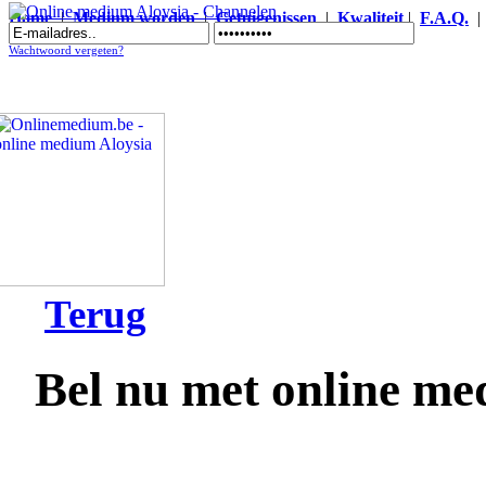
Home
|
Medium worden
|
Getuigenissen
|
Kwaliteit
|
F.A.Q.
Online medium Aloysia - Channelen
Wachtwoord vergeten?
Terug
Bel nu met online me