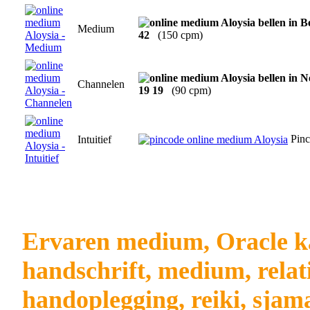
Medium
42
(150 cpm)
Channelen
19 19
(90 cpm)
Pinc
Intuitief
Ervaren medium, Oracle ka
handschrift, medium, relati
handoplegging, reiki, sjam