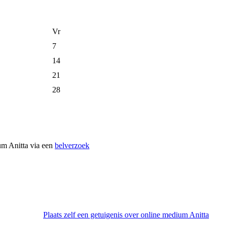
Vr
7
14
21
28
um Anitta via een
belverzoek
Plaats zelf een getuigenis over online medium Anitta