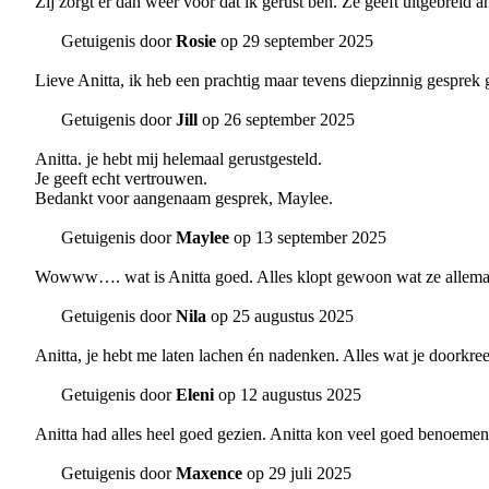
Zij zorgt er dan weer voor dat ik gerust ben. Ze geeft uitgebreid 
Getuigenis door
Rosie
op 29 september 2025
Lieve Anitta, ik heb een prachtig maar tevens diepzinnig gesprek g
Getuigenis door
Jill
op 26 september 2025
Anitta. je hebt mij helemaal gerustgesteld.
Je geeft echt vertrouwen.
Bedankt voor aangenaam gesprek, Maylee.
Getuigenis door
Maylee
op 13 september 2025
Wowww…. wat is Anitta goed. Alles klopt gewoon wat ze allemaal 
Getuigenis door
Nila
op 25 augustus 2025
Anitta, je hebt me laten lachen én nadenken. Alles wat je doorkree
Getuigenis door
Eleni
op 12 augustus 2025
Anitta had alles heel goed gezien. Anitta kon veel goed benoemen
Getuigenis door
Maxence
op 29 juli 2025