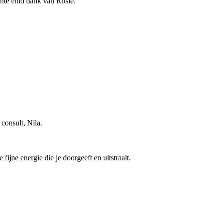
chte eind dank van Rosie.
consult, Nila.
ijne energie die je doorgeeft en uitstraalt.