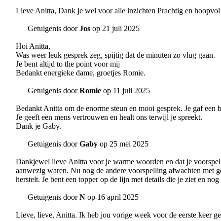
Lieve Anitta, Dank je wel voor alle inzichten Prachtig en hoopvol 
Getuigenis door
Jos
op 21 juli 2025
Hoi Anitta,
Was weer leuk gesprek zeg, spijtig dat de minuten zo vlug gaan.
Je bent altijd to the point voor mij
Bedankt energieke dame, groetjes Romie.
Getuigenis door
Romie
op 11 juli 2025
Bedankt Anitta om de enorme steun en mooi gesprek. Je gaf een b
Je geeft een mens vertrouwen en healt ons terwijl je spreekt.
Dank je Gaby.
Getuigenis door
Gaby
op 25 mei 2025
Dankjewel lieve Anitta voor je warme woorden en dat je voorspelli
aanwezig waren. Nu nog de andere voorspelling afwachten met ged
herstelt. Je bent een topper op de lijn met details die je ziet en nog
Getuigenis door
N
op 16 april 2025
Lieve, lieve, Anitta. Ik heb jou vorige week voor de eerste keer 