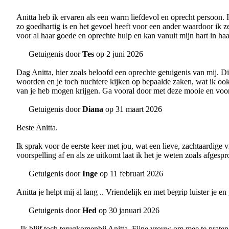
Anitta heb ik ervaren als een warm liefdevol en oprecht persoon. Ie
zo goedhartig is en het gevoel heeft voor een ander waardoor ik z
voor al haar goede en oprechte hulp en kan vanuit mijn hart in ha
Getuigenis door
Tes
op 2 juni 2026
Dag Anitta, hier zoals beloofd een oprechte getuigenis van mij. D
woorden en je toch nuchtere kijken op bepaalde zaken, wat ik ook
van je heb mogen krijgen. Ga vooral door met deze mooie en voor
Getuigenis door
Diana
op 31 maart 2026
Beste Anitta.
Ik sprak voor de eerste keer met jou, wat een lieve, zachtaardige v
voorspelling af en als ze uitkomt laat ik het je weten zoals afgespr
Getuigenis door
Inge
op 11 februari 2026
Anitta je helpt mij al lang .. Vriendelijk en met begrip luister je e
Getuigenis door
Hed
op 30 januari 2026
. Ik blijf toch terugkomenbij Anitta. Fijne vrouw om mee te prate