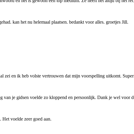
antwoord en het is gewoon een top medium. Ze heeft het altijd bij het re
ehad. kan het nu helemaal plaatsen. bedankt voor alles. groetjes Jill.
zei en ik heb volste vertrouwen dat mijn voorspelling uitkomt. Super 
g van je gidsen voelde zo kloppend en persoonlijk. Dank je wel voor de f
. Het voelde zeer goed aan.