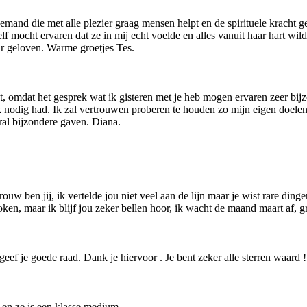
mand die met alle plezier graag mensen helpt en de spirituele kracht geef
elf mocht ervaren dat ze in mij echt voelde en alles vanuit haar hart 
ar geloven. Warme groetjes Tes.
it, omdat het gesprek wat ik gisteren met je heb mogen ervaren zeer bi
 nodig had. Ik zal vertrouwen proberen te houden zo mijn eigen doelen 
al bijzondere gaven. Diana.
rouw ben jij, ik vertelde jou niet veel aan de lijn maar je wist rare din
oken, maar ik blijf jou zeker bellen hoor, ik wacht de maand maart af, gr
n geef je goede raad. Dank je hiervoor . Je bent zeker alle sterren waard !
n en ze is een klasse medium.