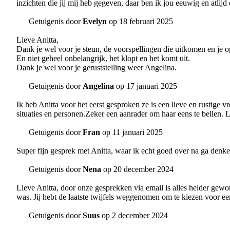
inzichten die jij mij heb gegeven, daar ben ik jou eeuwig en atlij
Getuigenis door
Evelyn
op 18 februari 2025
Lieve Anitta,
Dank je wel voor je steun, de voorspellingen die uitkomen en je o
En niet geheel onbelangrijk, het klopt en het komt uit.
Dank je wel voor je geruststelling weer Angelina.
Getuigenis door
Angelina
op 17 januari 2025
Ik heb Anitta voor het eerst gesproken ze is een lieve en rustige
situaties en personen.Zeker een aanrader om haar eens te bellen. L
Getuigenis door
Fran
op 11 januari 2025
Super fijn gesprek met Anitta, waar ik echt goed over na ga denken. 
Getuigenis door
Nena
op 20 december 2024
Lieve Anitta, door onze gesprekken via email is alles helder gew
was. Jij hebt de laatste twijfels weggenomen om te kiezen voor ee
Getuigenis door
Suus
op 2 december 2024