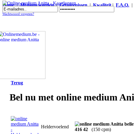
Home
|
Medium worden
|
Getuigenissen
|
Kwaliteit
|
F.A.Q.
Online medium Anitta - Kaartleggen
Wachtwoord vergeten?
Terug
Bel nu met online medium Ani
Heldervoelend
416 42
(150 cpm)