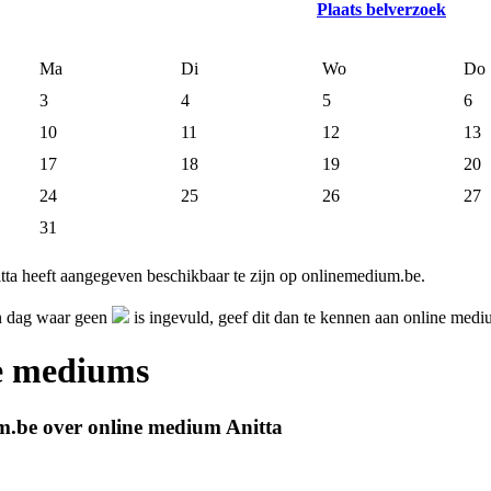
Plaats belverzoek
Ma
Di
Wo
Do
3
4
5
6
10
11
12
13
17
18
19
20
24
25
26
27
31
ta heeft aangegeven beschikbaar te zijn op onlinemedium.be.
en dag waar geen
is ingevuld, geef dit dan te kennen aan online medi
ne mediums
m.be over online medium Anitta