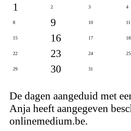
1
2
3
4
9
8
10
11
16
15
17
18
23
22
24
25
30
29
31
De dagen aangeduid met e
Anja heeft aangegeven besch
onlinemedium.be.