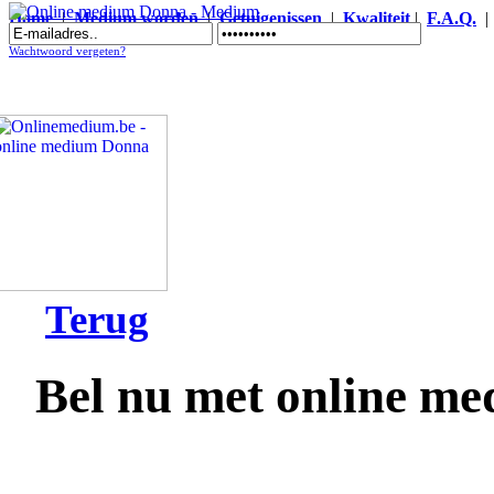
Home
|
Medium worden
|
Getuigenissen
|
Kwaliteit
|
F.A.Q.
Online medium Donna - Medium
Wachtwoord vergeten?
Terug
Bel nu met online m