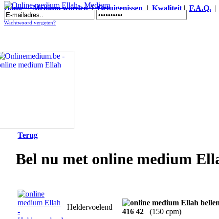
Home
|
Medium worden
|
Getuigenissen
|
Kwaliteit
|
F.A.Q.
Online medium Ellah - Medium
Wachtwoord vergeten?
Terug
Bel nu met online medium Ell
Heldervoelend
416 42
(150 cpm)