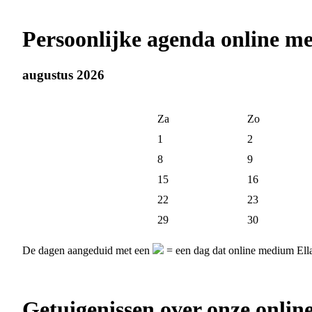
Persoonlijke agenda online m
augustus 2026
Za
Zo
1
2
8
9
15
16
22
23
29
30
De dagen aangeduid met een
= een dag dat online medium Ella
Getuigenissen over onze onli