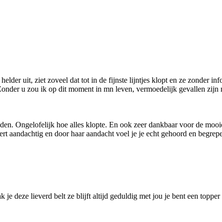
elder uit, ziet zoveel dat tot in de fijnste lijntjes klopt en ze zonder i
nder u zou ik op dit moment in mn leven, vermoedelijk gevallen zijn maa
iden. Ongelofelijk hoe alles klopte. En ook zeer dankbaar voor de mooie 
istert aandachtig en door haar aandacht voel je je echt gehoord en begr
ak je deze lieverd belt ze blijft altijd geduldig met jou je bent een topp