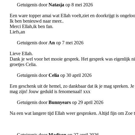
Getuigenis door
Natasja
op 8 mei 2026
Een ware topper amai wat Ellah voelt,ziet en doorkrijgt is ongeloo
Ik ben benieuwd naar meer..
Merci Ellah,ik ben fan.
Liefs,an
Getuigenis door
An
op 7 mei 2026
Lieve Ellah.
Dank je wel voor het mooie gesprek. Het gesprek was eigenlijk ni
groetjes Celia.
Getuigenis door
Celia
op 30 april 2026
Een geschenk uit de hemel, zo dankbaar dat ik je mag spreken. Je
mag zijn! Jouw geduld is fenomenaal! xxx
Getuigenis door
Bunnyears
op 29 april 2026
Na een wat langere tijd Ellah weer gesproken. Altijd fijn om Zoe t
Getuigenis door
Madison
op 27 april 2026