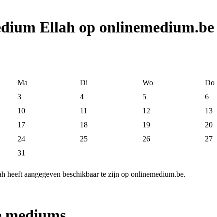
edium Ellah op onlinemedium.be
Ma
Di
Wo
Do
3
4
5
6
10
11
12
13
17
18
19
20
24
25
26
27
31
h heeft aangegeven beschikbaar te zijn op onlinemedium.be.
ne mediums