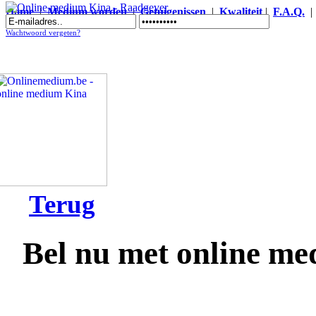
Home
|
Medium worden
|
Getuigenissen
|
Kwaliteit
|
F.A.Q.
Online medium Kina - Raadgever
Wachtwoord vergeten?
Terug
Bel nu met online m