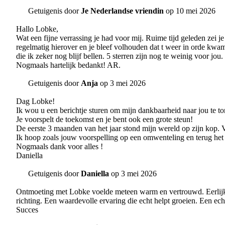
Getuigenis door
Je Nederlandse vriendin
op 10 mei 2026
Hallo Lobke,
Wat een fijne verrassing je had voor mij. Ruime tijd geleden zei
regelmatig hierover en je bleef volhouden dat t weer in orde kwam
die ik zeker nog blijf bellen. 5 sterren zijn nog te weinig voor jou.
Nogmaals hartelijk bedankt! AR.
Getuigenis door
Anja
op 3 mei 2026
Dag Lobke!
Ik wou u een berichtje sturen om mijn dankbaarheid naar jou te to
Je voorspelt de toekomst en je bent ook een grote steun!
De eerste 3 maanden van het jaar stond mijn wereld op zijn kop. V
Ik hoop zoals jouw voorspelling op een omwenteling en terug het 
Nogmaals dank voor alles !
Daniella
Getuigenis door
Daniella
op 3 mei 2026
Ontmoeting met Lobke voelde meteen warm en vertrouwd. Eerlijk, z
richting. Een waardevolle ervaring die echt helpt groeien. Een echt
Succes