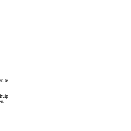
en te
 hulp
en.