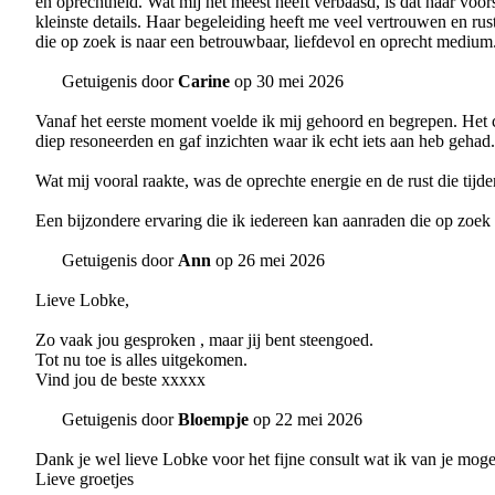
en oprechtheid. Wat mij het meest heeft verbaasd, is dat haar voo
kleinste details. Haar begeleiding heeft me veel vertrouwen en ru
die op zoek is naar een betrouwbaar, liefdevol en oprecht medium
Getuigenis door
Carine
op 30 mei 2026
Vanaf het eerste moment voelde ik mij gehoord en begrepen. Het 
diep resoneerden en gaf inzichten waar ik echt iets aan heb gehad.
Wat mij vooral raakte, was de oprechte energie en de rust die tijd
Een bijzondere ervaring die ik iedereen kan aanraden die op zoek 
Getuigenis door
Ann
op 26 mei 2026
Lieve Lobke,
Zo vaak jou gesproken , maar jij bent steengoed.
Tot nu toe is alles uitgekomen.
Vind jou de beste xxxxx
Getuigenis door
Bloempje
op 22 mei 2026
Dank je wel lieve Lobke voor het fijne consult wat ik van je mo
Lieve groetjes