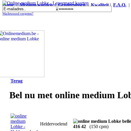
Home
|
Medium worden
|
Getuigenissen
|
Kwaliteit
|
F.A.Q.
Online medium Lobke - Lenormand kaarten
Wachtwoord vergeten?
Terug
Bel nu met online medium Lo
Heldervoelend
416 42
(150 cpm)