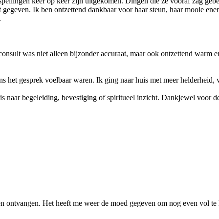
rspellingen keer op keer zijn uitgekomen. Dingen die ze vooraf zag geb
st gegeven. Ik ben ontzettend dankbaar voor haar steun, haar mooie ene
.
consult was niet alleen bijzonder accuraat, maar ook ontzettend warm 
ens het gesprek voelbaar waren. Ik ging naar huis met meer helderheid, v
is naar begeleiding, bevestiging of spiritueel inzicht. Dankjewel voor 
gen ontvangen. Het heeft me weer de moed gegeven om nog even vol te