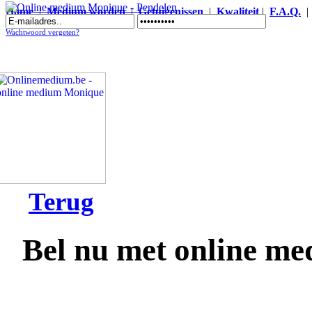
Home
|
Medium worden
|
Getuigenissen
|
Kwaliteit
|
F.A.Q.
Online medium Monique - Pendelen
Wachtwoord vergeten?
Terug
Bel nu met online m