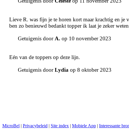
Getuigenis door
Celeste
op 11 november 2023
Lieve R. was fijn je te horen kort maar krachtig en je
ben zo benieuwd bedankt topper ik laat je zeker weten 
Getuigenis door
A.
op 10 november 2023
Eén van de toppers op deze lijn.
Getuigenis door
Lydia
op 8 oktober 2023
MicroBel
|
Privacybeleid
|
Site index
|
Mobiele App
|
Interessante bro