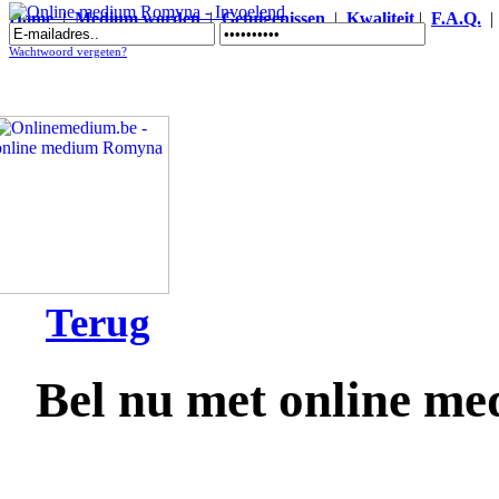
Home
|
Medium worden
|
Getuigenissen
|
Kwaliteit
|
F.A.Q.
Online medium Romyna - Invoelend
Wachtwoord vergeten?
Terug
Bel nu met online 