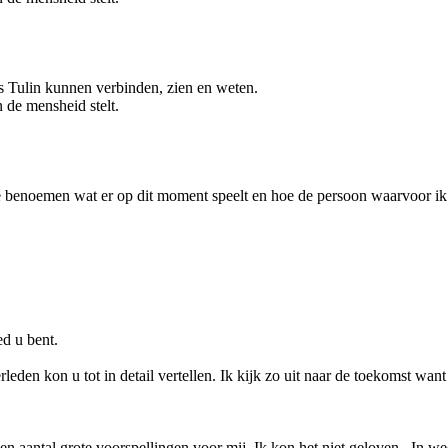
ls Tulin kunnen verbinden, zien en weten.
n de mensheid stelt.
 te benoemen wat er op dit moment speelt en hoe de persoon waarvoor ik
ed u bent.
eden kon u tot in detail vertellen. Ik kijk zo uit naar de toekomst want
een aantal grote voorspellingen voor mij. Ik kon het niet geloven . In w