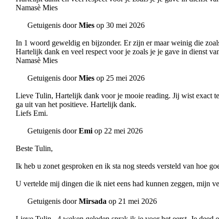
Namasè Mies
Getuigenis door
Mies
op 30 mei 2026
In 1 woord geweldig en bijzonder. Er zijn er maar weinig die zoa
Hartelijk dank en veel respect voor je zoals je je gave in dienst va
Namasè Mies
Getuigenis door
Mies
op 25 mei 2026
Lieve Tulin, Hartelijk dank voor je mooie reading. Jij wist exact
ga uit van het positieve. Hartelijk dank.
Liefs Emi.
Getuigenis door
Emi
op 22 mei 2026
Beste Tulin,
Ik heb u zonet gesproken en ik sta nog steeds versteld van hoe go
U vertelde mij dingen die ik niet eens had kunnen zeggen, mijn verl
Getuigenis door
Mirsada
op 21 mei 2026
Lieve Tulin , 4 weken geleden sprak ik je voor het eerst. Je deed 