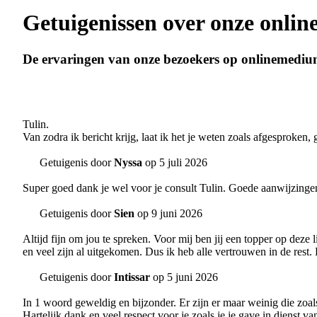
Getuigenissen over onze onli
De ervaringen van onze bezoekers op onlinemediu
Tulin.
Van zodra ik bericht krijg, laat ik het je weten zoals afgesproken, g
Getuigenis door
Nyssa
op 5 juli 2026
Super goed dank je wel voor je consult Tulin. Goede aanwijzinge
Getuigenis door
Sien
op 9 juni 2026
Altijd fijn om jou te spreken. Voor mij ben jij een topper op deze 
en veel zijn al uitgekomen. Dus ik heb alle vertrouwen in de rest.
Getuigenis door
Intissar
op 5 juni 2026
In 1 woord geweldig en bijzonder. Er zijn er maar weinig die zoa
Hartelijk dank en veel respect voor je zoals je je gave in dienst va