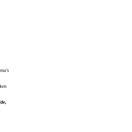
ema’s
kken
fde,