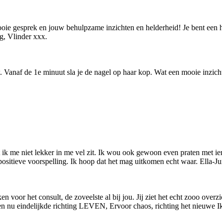
oie gesprek en jouw behulpzame inzichten en helderheid! Je bent een he
ag, Vlinder xxx.
anaf de 1e minuut sla je de nagel op haar kop. Wat een mooie inzichten
t ik me niet lekker in me vel zit. Ik wou ook gewoon even praten met i
 positieve voorspelling. Ik hoop dat het mag uitkomen echt waar. Ella-J
 voor het consult, de zoveelste al bij jou. Jij ziet het echt zooo overzi
 nu eindelijkde richting LEVEN, Ervoor chaos, richting het nieuwe Ikz