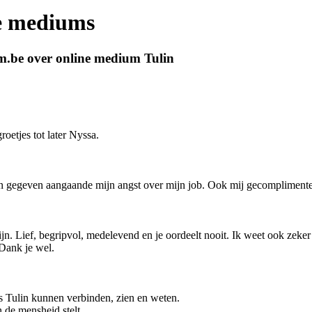
ne mediums
m.be over online medium Tulin
roetjes tot later Nyssa.
n gegeven aangaande mijn angst over mijn job. Ook mij gecomplimentee
lijn. Lief, begripvol, medelevend en je oordeelt nooit. Ik weet ook zeker
 Dank je wel.
ls Tulin kunnen verbinden, zien en weten.
n de mensheid stelt.