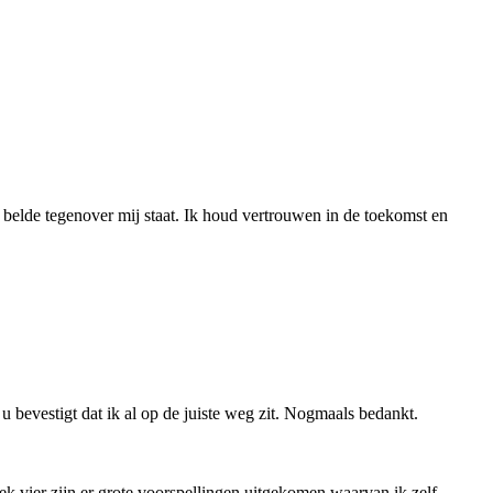
 belde tegenover mij staat. Ik houd vertrouwen in de toekomst en
 u bevestigt dat ik al op de juiste weg zit. Nogmaals bedankt.
eek vier zijn er grote voorspellingen uitgekomen waarvan ik zelf