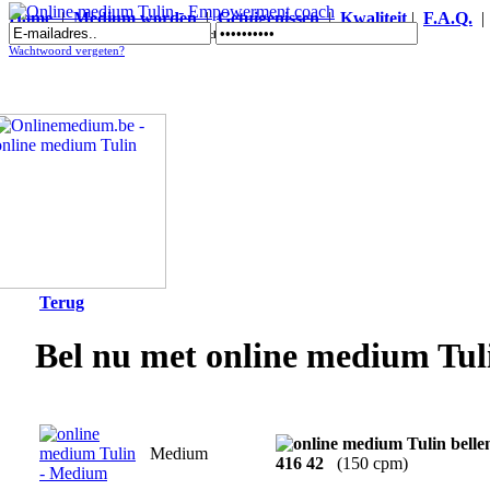
Home
|
Medium worden
|
Getuigenissen
|
Kwaliteit
|
F.A.Q.
Online medium Tulin - Empowerment coach
Wachtwoord vergeten?
Terug
Bel nu met online medium Tul
Medium
416 42
(150 cpm)