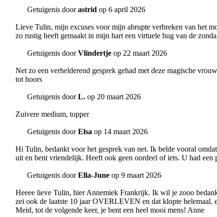
Getuigenis door
astrid
op 6 april 2026
Lieve Tulin, mijn excuses voor mijn abrupte verbreken van het mo
zo rustig heeft gemaakt in mijn hart een virtuele hug van de zond
Getuigenis door
Vlindertje
op 22 maart 2026
Net zo een verhelderend gesprek gehad met deze magische vrouw. V
tot hoors
Getuigenis door
L.
op 20 maart 2026
Zuivere medium, topper
Getuigenis door
Elsa
op 14 maart 2026
Hi Tulin, bedankt voor het gesprek van net. Ik belde vooral omda
uit en bent vriendelijk. Heeft ook geen oordeel of iets. U had een
Getuigenis door
Ella-June
op 9 maart 2026
Heeee lieve Tulin, hier Annemiek Frankrijk. Ik wil je zooo bedanken
zei ook de laatste 10 jaar OVERLEVEN en dat klopte helemaal. en
Meid, tot de volgende keer, je bent een heel mooi mens! Anne