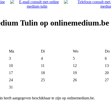
edium Tulin op onlinemedium.be
Ma
Di
Wo
Do
3
4
5
6
10
11
12
13
17
18
19
20
24
25
26
27
31
n heeft aangegeven beschikbaar te zijn op onlinemedium.be.